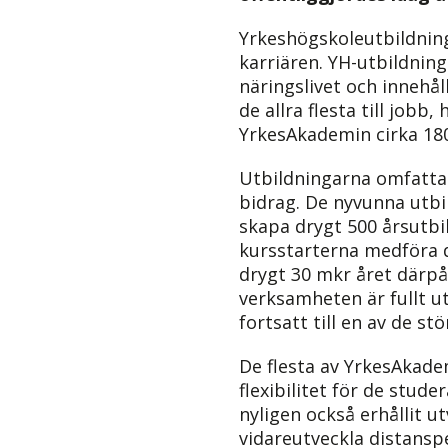
Yrkeshögskoleutbildninga
karriären. YH-utbildnin
näringslivet och innehål
de allra flesta till jobb
YrkesAkademin cirka 18
Utbildningarna omfattar 
bidrag. De nyvunna utb
skapa drygt 500 årsutbi
kursstarterna medföra d
drygt 30 mkr året därp
verksamheten är fullt u
fortsatt till en av de st
De flesta av YrkesAkade
flexibilitet för de stud
nyligen också erhållit u
vidareutveckla distans