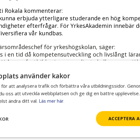
ti Rokala kommenterar:
tt kunna erbjuda ytterligare studerande en hög ko
digheter efterfrågar. För YrkesAkademin innebär de
diversifiera vår kundbas.
ffärsområdeschef för yrkeshögskolan, säger:
 i en tid då kompetensutveckling och livslångt lär
t kunna fortbilda sig genom livet skall vara en sjä
plats använder kakor
 lärande i centrum. Hos oss på YrkesAkademin hand
tans utan snarare om närhet. Närhet till sin utbildn
 för att analysera trafik och förbättra våra utbildningssidor. Gen
m geografin skiljer dem åt. Med digital teknik kan 
r du oss att utveckla webbplatsen och ge dig en bättre upplevelse.
 Verktygen som används ger möjlighet för de studer
lst ändra ditt val.
Läs mer här.
ela erfarenheter och testa sina argument och kunsk
KOR
ACCEPTERA A
m årets tilldelning se
Myndigheten för Yrkeshögsko