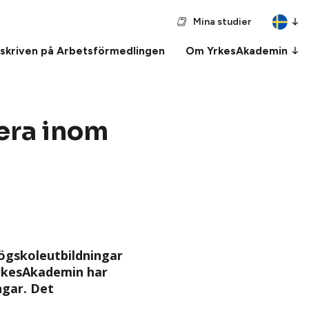
Mina studier
nskriven på Arbetsförmedlingen
Om YrkesAkademin
era inom
ögskoleutbildningar
 YrkesAkademin har
ngar. Det