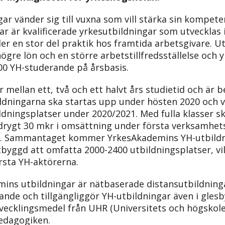
r vänder sig till vuxna som vill stärka sin kompeten
gar är kvalificerade yrkesutbildningar som utveckla
ler en stor del praktik hos framtida arbetsgivare. U
, högre lön och en större arbetstillfredsställelse och 
00 YH-studerande på årsbasis.
mellan ett, två och ett halvt års studietid och är 
ildningarna ska startas upp under hösten 2020 och
ldningsplatser under 2020/2021. Med fulla klasser sk
rygt 30 mkr i omsättning under första verksamhetså
å. Sammantaget kommer YrkesAkademins YH-utbildn
tbyggd att omfatta 2000-2400 utbildningsplatser, v
örsta YH-aktörerna.
mins utbildningar är nätbaserade distansutbildning
erande och tillgängliggör YH-utbildningar även i gle
tvecklingsmedel från UHR (Universitets och högskole
pedagogiken.