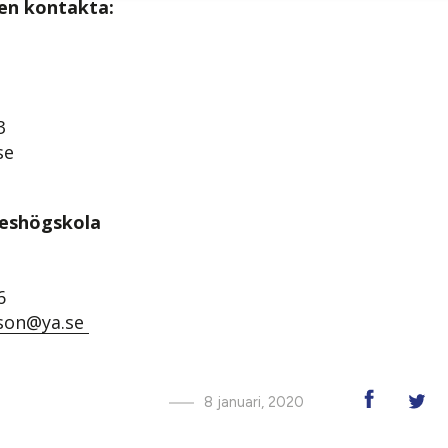
gen kontakta:
3
se
keshögskola
n
6
sson@ya.se
8 januari, 2020