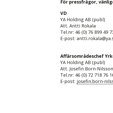
För pressfrågor, vänli
VD
YA Holding AB (publ)
Att. Antti Rokala
Tel.nr: 46 (0) 76 899 49 7
E-post: antti.rokala@ya.
Affärsområdeschef Yr
YA Holding AB (publ)
Att. Josefin Born-Nilsso
Tel.nr: 46 (0) 72 718 76 1
E-post:
josefin.born-nil