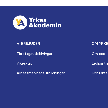
VI ERBJUDER
OM YRK
Företagsutbildningar
Om oss
Yrkesvux
Lediga tj
Arbets­marknads­­utbildningar
Kontakta