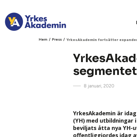
/
/
Hem
Press
YrkesAkademin fortsätter expande
YrkesAkade
segmentet
8 januari, 2020
YrkesAkademin är idag
(YH) med utbildningar 
beviljats åtta nya YH-u
offentliggjordes idag 