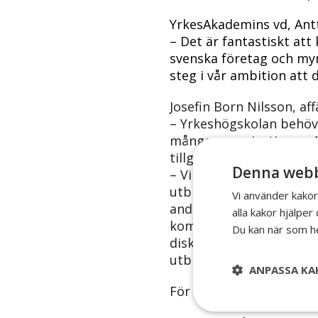
YrkesAkademins vd, Ant
– Det är fantastiskt a
svenska företag och myn
steg i vår ambition att 
Josefin Born Nilsson, a
– Yrkeshögskolan behövs
många organisationer. At
tillgänglig utbildning.
Denna webb
– Vi har de studerandes
utbildningar inte om dis
Vi använder kakor
andra studerande även o
alla kakor hjälpe
kommunicera i real tid.
Du kan när som he
diskutera, analysera, d
utbildaren.
ANPASSA KA
För vidare information o