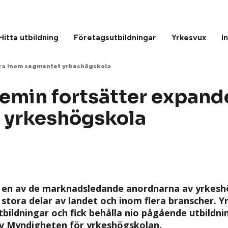
Hitta utbildning
Företagsutbildningar
Yrkesvux
I
ra inom segmentet yrkeshögskola
min fortsätter expand
 yrkeshögskola
 en av de marknadsledande anordnarna av yrkesh
i stora delar av landet och inom flera branscher.
tbildningar och fick behålla nio pågående utbildni
av Myndigheten för yrkeshögskolan.