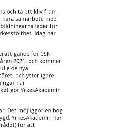
s och ta ett kliv fram i
s i nära samarbete med
tbildningarna leder för
yrkesstolthet. Idag har
berättigande för CSN-
 våren 2021, och kommer
ulle de nya
ret, och ytterligare
ingar när
ilket gör YrkesAkademin
ar. Det möjliggör en hög
sbygd. YrkesAkademin har
rådet) för att