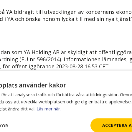
 på YA bidragit till utvecklingen av koncernens ekono
 i YA och önska honom lycka till med sin nya tjänst
dan som YA Holding AB är skyldigt att offentliggöra 
dning (EU nr 596/2014). Informationen lämnades,
 för offentliggörande 2023-08-28 16:53 CET.
gen kontakta:
plats använder kakor
 för att analysera trafik och förbättra våra utbildningssidor. Gen
r du oss att utveckla webbplatsen och ge dig en bättre upplevelse.
lst ändra ditt val.
Läs mer här.
80
se
KOR
ACCEPTERA A