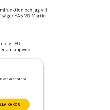
mifunktion och jag vill
” säger YA:s VD Martin
enligt EU:s
 genom angiven
om att acceptera
LLA KAKOR