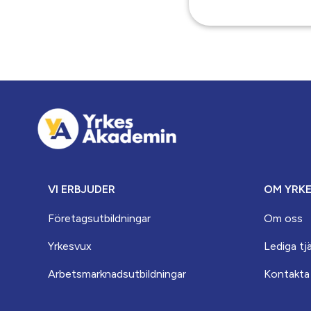
VI ERBJUDER
OM YRK
Företagsutbildningar
Om oss
Yrkesvux
Lediga tj
Arbets­marknads­­utbildningar
Kontakta