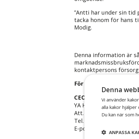
”Antti har under sin tid
tacka honom för hans tid
Modig.
Denna information är så
marknadsmissbruksföror
kontaktpersons försorg,
För pressfrågor, vänli
Denna webb
CEO
Vi använder kakor
YA Holding AB (publ)
alla kakor hjälpe
Att. Martin Modig
Du kan när som he
Tel.nr: +46 (0) 72 369 66 
E-post:
martin.modig@ya.
ANPASSA KA