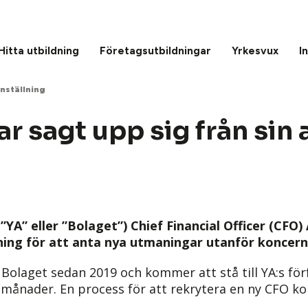
Hitta utbildning
Företagsutbildningar
Yrkesvux
I
anställning
r sagt upp sig från sin 
(”YA” eller ”Bolaget”) Chief Financial Officer (CFO)
llning för att anta nya utmaningar utanför koncern
 i Bolaget sedan 2019 och kommer att stå till YA:s f
månader. En process för att rekrytera en ny CFO k