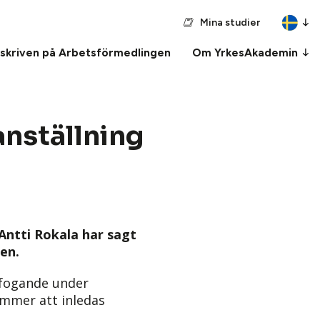
Mina studier
nskriven på Arbetsförmedlingen
Om YrkesAkademin
anställning
 Antti Rokala har sagt
en.
örfogande under
ommer att inledas