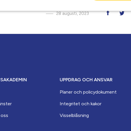
28 augusti, 2023
ESAKADEMIN
UPPDRAG OCH ANSVAR
Planer och policydokument
änster
Integritet och kakor
 oss
Visselblåsning