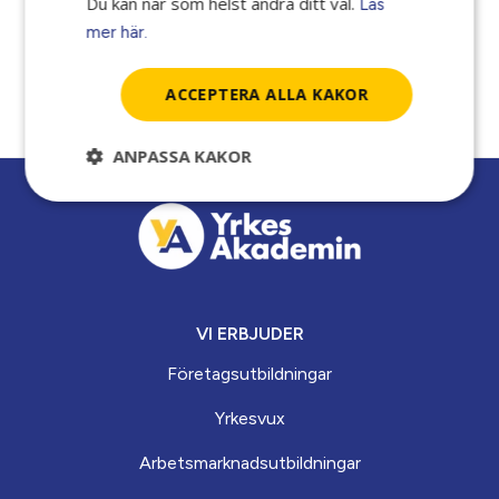
Du kan när som helst ändra ditt val.
Läs
mer här.
2 december, 2020
ACCEPTERA ALLA KAKOR
ANPASSA KAKOR
VI ERBJUDER
Företagsutbildningar
Yrkesvux
Arbets­marknads­­utbildningar