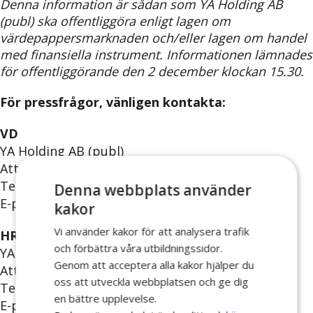
Denna information är sådan som YA Holding AB
(publ) ska offentliggöra enligt lagen om
värdepappersmarknaden och/eller lagen om handel
med finansiella instrument. Informationen lämnades
för offentliggörande den 2 december klockan 15.30.
För pressfrågor, vänligen kontakta:
VD
YA Holding AB (publ)
Att. Martin Modig
Tel.nr: 46 (0) 72 369 66 80
Denna webbplats använder
E-post:
martin.modig@ya.se
kakor
Vi använder kakor för att analysera trafik
HR- och kommunikationschef
och förbättra våra utbildningssidor.
YA Holding AB (publ)
Genom att acceptera alla kakor hjälper du
Att. Richard Bengtsson
oss att utveckla webbplatsen och ge dig
Tel.nr: 46 (0) 70 236 51 16
en bättre upplevelse.
E-post:
richard.bengtsson@ya.se