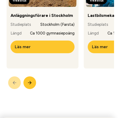
Yrkesvux
Yrkesvux
Anläggningsförare i Stockholm
Lastbilsmekani
Studieplats
Stockholm (Farsta)
Studieplats
Längd
Ca 1000 gymnasiepoäng
Längd
Ca 15
Läs mer
Läs mer