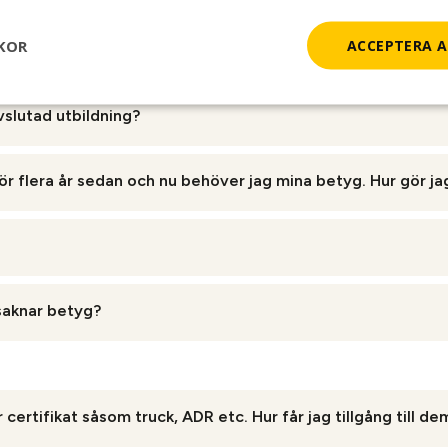
 samma yrkesområde – påverkar det min utbildningstid?
KOR
ACCEPTERA A
in erfarenhet och tidigare kunskap görs i ansökningsprocessen. 
vslutad utbildning?
dning hos YrkesAkademin är det din hemkommun som lämnar ut d
för flera år sedan och nu behöver jag mina betyg. Hur gör ja
ör en studievägledare i din hemkommun.
yg för komvuxutbildningar.
etygsdokument behöver du kontakta en studievägledare i din he
 att du har kunskaper som motsvarar kursens mål, utan att gå u
saknar betyg?
aktiska moment.
 prövning för att visa dina kunskaper och få betyg. Kontakta 
en prövning.
r certifikat såsom truck, ADR etc. Hur får jag tillgång till de