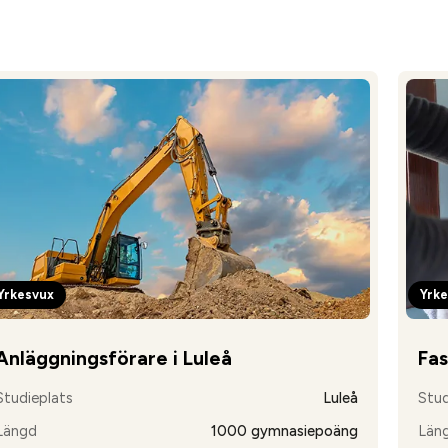
Yrkesvux
Yrk
Anläggningsförare i Luleå
Fas
Studieplats
Luleå
Stud
Längd
1000 gymnasiepoäng
Län