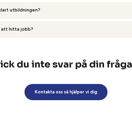
dare om du har frågor kring ditt/dina certifikat. Efter avslutad u
klart utbildningen?
tt ta fram kopior på ditt/dina certifikat.
r du redo att söka jobb inom ditt yrkesområde. Många av våra del
att hitta jobb?
n APL (praktik) som ingår.
bb, du ansvarar själv för att hitta ett jobb. Genom APLfår du g
ildningen.
ick du inte svar på din fråg
Kontakta oss så hjälper vi dig