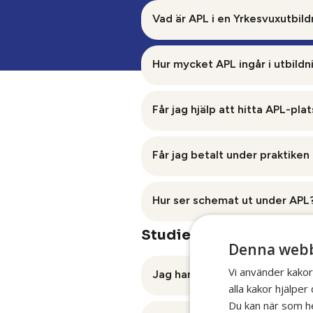
Tänk på att
ansökningstider oc
Vad är APL i en Yrkesvuxutbild
webbplats.
APL står för
arbetsplatsförlag
Hur mycket APL ingår i utbild
Under APL-perioden får du
geno
Hur lång APL-perioden är kan var
yrkesperson.
Får jag hjälp att hitta APL-plat
Yrkesvuxutbildningen.
Här får du möjlighet att träna p
Ja, vi hjälper till att hitta en A
Men minst 15 % av utbildningen ä
Får jag betalt under praktiken
yrkeskunskaper.
YrkesAkademin samarbetar med m
branschen.
skolan.
Nej, du får ingen lön under APL.
APL är också ett bra sätt att
få
Hur ser schemat ut under APL
APL.
utbildning.
Studievägledning och 
Du följer arbetsplatsens arbetstid
Denna webb
praktikplats.
Vi använder kakor
Jag har redan läst vissa gymn
alla kakor hjälpe
Du kan när som he
Nej, om du redan har betyg i rel