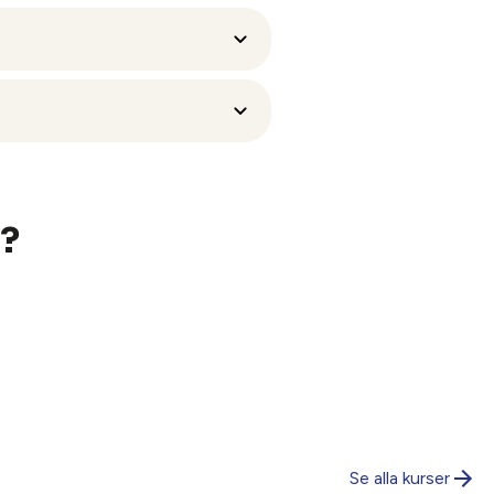
tbildning är det din
tagare får arbete direkt efter
oda möjligheter att skapa
a?
Se alla kurser