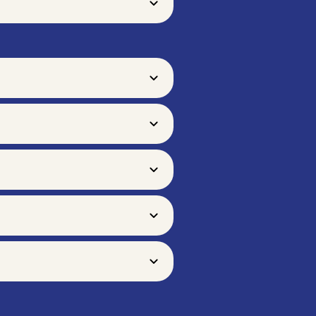
n även välja att läsa utbildningen
SN.
erar halvtid kan det påverka ditt
terar
ansökningar, antagning
komma ut i arbete.
ommun. Din hemkommun måste
ulär
, där du fyller i uppgifter om
ledare
i din kommun. De kan
du kontakta en studievägledare
 är din hemkommun som hanterar
utrustning och handledning på