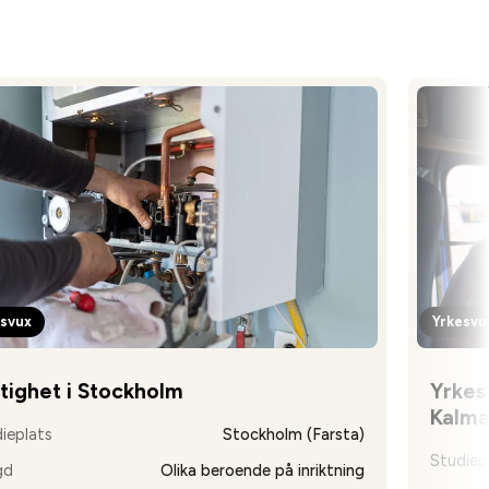
esvux
Yrkesvu
tighet i Stockholm
Yrkesf
Kalma
ieplats
Stockholm (Farsta)
Studiep
gd
Olika beroende på inriktning