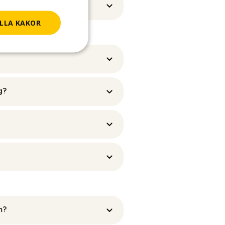
LLA KAKOR
Det kan innebära en förkortad
ina intyg och betyg. För att få
g?
mkommun. Kommunen är de som
tbildningen igen. Prövningen kan
din hemkommun för att få
m?