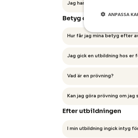
Jag har tidigare arbetat inom
gymnasieutbildning.
ANPASSA KA
Betyg och prövning
En individuell kartläggning av d
utbildningstid.
Hur får jag mina betyg efter a
När du avslutat din komvuxutbil
Jag gick en utbildning hos er 
ut ditt betyg kontaktar du därf
YrkesAkademin utfärdar inte bet
Vill du få tillgång till ditt b
Vad är en prövning?
arkiverar alla betyg hos sig.
En prövning innebär att du visar
Kan jag göra prövning om jag 
innehålla både skriftliga och pr
Efter utbildningen
I vissa kommuner kan du göra en
information om och hur du gör 
I min utbildning ingick intyg fö