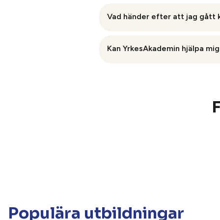
Börja med att prata med din utbil
Vad händer efter att jag gått 
hemkommun som hjälper dig med a
När du avslutat din utbildning ä
Kan YrkesAkademin hjälpa mig 
utbildningen – ofta tack vare de
YrkesAkademin förmedlar inte jo
nätverk och hitta jobb efter utb
F
Populära utbildningar