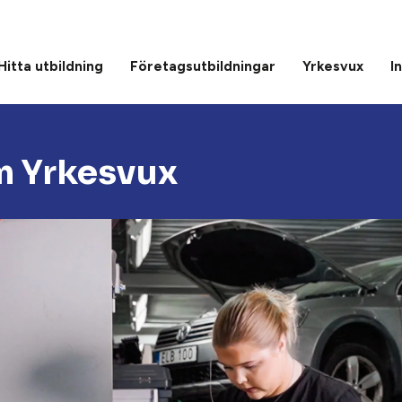
Hitta utbildning
Företagsutbildningar
Yrkesvux
I
m Yrkesvux