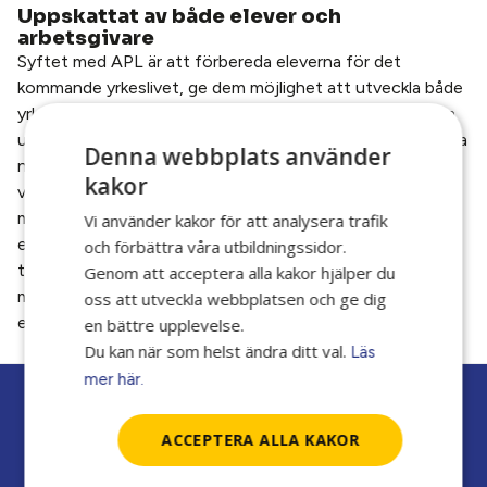
Uppskattat av både elever och
arbetsgivare
Syftet med APL är att förbereda eleverna för det
kommande yrkeslivet, ge dem möjlighet att utveckla både
yrkeskunskaper och en egen yrkesidentitet samt att visa
upp sig, knyta kontakter och bygga nätverk för att komma
Denna webbplats använder
närmare arbetsmöjligheter redan under skoltiden – så att
kakor
vägen ut till nytt jobb blir kortare. Denna period beskrivs
många gånger som väldigt lärorik och uppskattad av både
Vi använder kakor för att analysera trafik
eleverna och de företag som tar emot nya framtida
och förbättra våra utbildningssidor.
talanger. APL är också en av anledningarna till att så
Genom att acceptera alla kakor hjälper du
många som 8 av 10 kommer ut i nytt jobb i princip direkt
oss att utveckla webbplatsen och ge dig
efter utbildningen.
en bättre upplevelse.
Du kan när som helst ändra ditt val.
Läs
mer här.
ACCEPTERA ALLA KAKOR