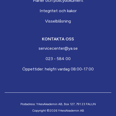
Planer och policydokument
Integritet och kakor
Visselblåsning
KONTAKTA OSS
servicecenter@ya.se
023 - 584 00
Öppettider: helgfri vardag 08:00-17:00
Postadress: YrkesAkademin AB, Box 127, 791 23 FALUN
Copyright ©2026 YrkesAkademin AB