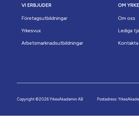
VI ERBJUDER
OM YRK
Företagsutbildningar
Om oss
Yrkesvux
Lediga tj
Arbets­marknads­­utbildningar
Kontakta
Copyright ©2026 YrkesAkademin AB
Postadress: YrkesAkad