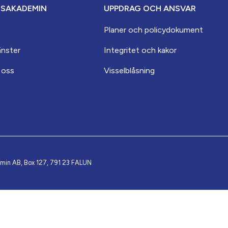
ESAKADEMIN
UPPDRAG OCH ANSVAR
Planer och policydokument
änster
Integritet och kakor
 oss
Visselblåsning
emin AB, Box 127, 791 23 FALUN