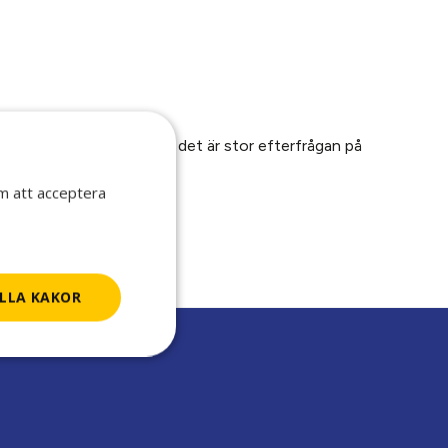
 Bristyrken är områden där det är stor efterfrågan på
om att acceptera
rit via knapparna nedan!
LLA KAKOR