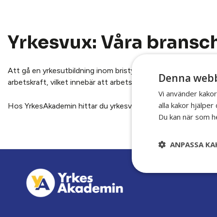
Yrkesvux: Våra bransc
Att gå en yrkesutbildning inom bristyrken är ett smart val för
Denna webb
arbetskraft, vilket innebär att arbetsmarknaden är stark och a
Vi använder kakor
alla kakor hjälpe
Hos YrkesAkademin hittar du yrkesvux-utbildningar inom brist
Du kan när som he
ANPASSA KA