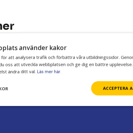
her
 dig som vill ha goda chanser till jobb direkt efter utbildningen.
plats använder kakor
tt arbetsgivare aktivt söker efter kvalificerad personal.
 för att analysera trafik och förbättra våra utbildningssidor. Gen
r du oss att utveckla webbplatsen och ge dig en bättre upplevelse.
yrken som fordon, transport, industri och bygg. Hitta din favo
lst ändra ditt val.
Läs mer här.
KOR
ACCEPTERA A