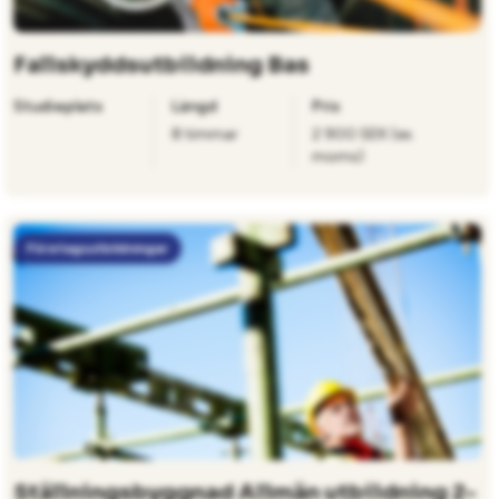
Fallskyddsutbildning Bas
Studieplats
Längd
Pris
8 timmar
2 900 SEK (ex.
moms)
Företagsutbildningar
Ställningsbyggnad Allmän utbildning 2-