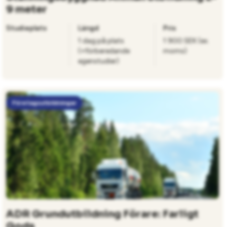
9 meter
Studieplats
Längd
Pris
1 dag på plats
1 900 SEK (ex.
(+förberedande
moms)
egenstudier)
Företagsutbildningar
ADR Grundutbildning Förare: Farligt
Gods