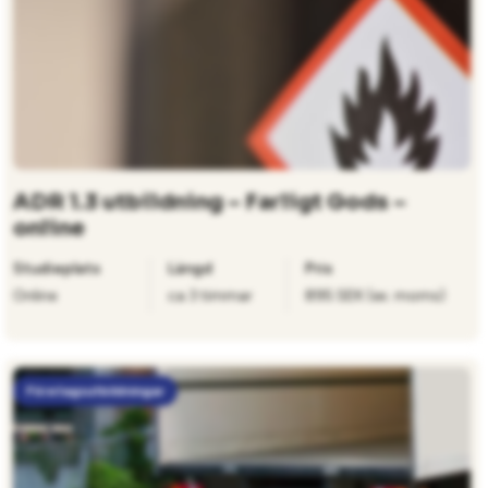
ADR 1.3 utbildning – Farligt Gods –
online
Studieplats
Längd
Pris
Online
ca 3 timmar
895 SEK (ex. moms)
Företagsutbildningar