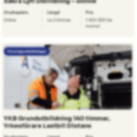
Säkra Lyft utbildning – online
Studieplats
Längd
Pris
Online
ca 3 timmar
1 450 SEK (ex.
moms)
Företagsutbildningar
YKB Grundutbildning 140 timmar,
Yrkesförare Lastbil Distans