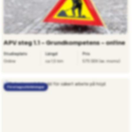
APV steg 1.1 – Grundkompetens – online
Studieplats
Längd
Pris
Online
ca 1,5 tim
575 SEK (ex. moms)
Företagsutbildningar