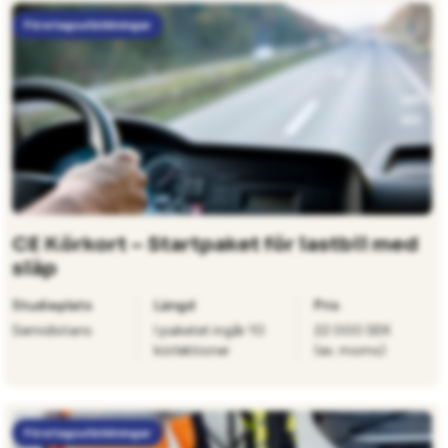
Företagsutbildningar
CE Körkort – Startpaket för lastbil med
släp
Studieplats
Längd
Pris
Semidistans
I paketet ingår 10
22 000 SEK
körlektioner
(ex. moms)
Företagsutbildningar