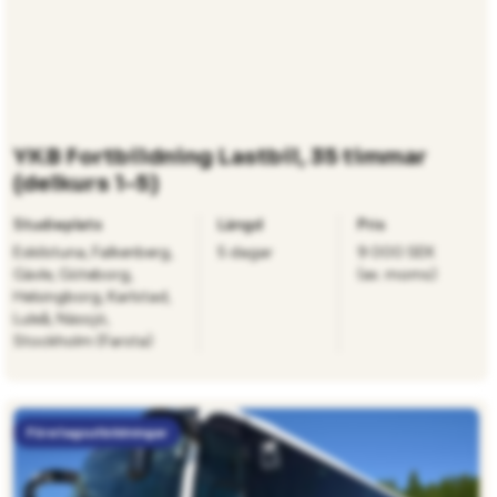
YKB Fortbildning Lastbil, 35 timmar
(delkurs 1-5)
Studieplats
Längd
Pris
Eskilstuna, Falkenberg,
5 dagar
9 000 SEK
Gävle, Göteborg,
(ex. moms)
Helsingborg, Karlstad,
Luleå, Nässjö,
Stockholm (Farsta)
Företagsutbildningar