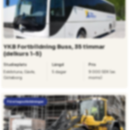
YKB Fortbildning Buss, 35 timmar
(delkurs 1-5)
Studieplats
Längd
Pris
Eskilstuna, Gävle,
5 dagar
9 000 SEK (ex.
Göteborg
moms)
Företagsutbildningar