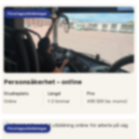
Företagsutbildningar
Personsäkerhet – online
Studieplats
Längd
Pris
Online
1-2 timmar
495 SEK (ex. moms)
Företagsutbildningar