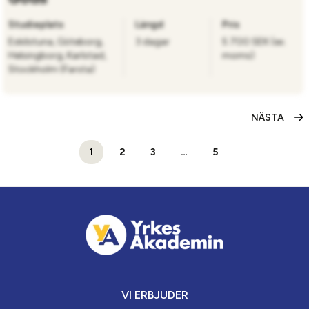
Studieplats
Längd
Pris
Eskilstuna, Göteborg,
3 dagar
5 700 SEK (ex.
Helsingborg, Karlstad,
moms)
Stockholm (Farsta)
NÄSTA
1
2
3
…
5
VI ERBJUDER