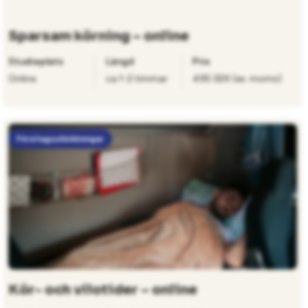
Sparsam körning – online
Studieplats
Längd
Pris
Online
ca 1-2 timmar
495 SEK (ex. moms)
Företagsutbildningar
Kör- och vilotider – online