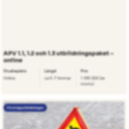
APV 1.1, 1.2 och 1.3 utbildningspaket –
online
Studieplats
Längd
Pris
Online
ca 5-7 timmar
1 395 SEK (ex.
moms)
Företagsutbildningar