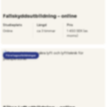
Fallskyddsutbildning – online
Studieplats
Längd
Pris
Online
ca 3 timmar
1 450 SEK (ex.
moms)
Företagsutbildningar