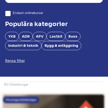
Endast onlinekurser
Populära kategorier
YKB
ADR
APV
Lastbil
Buss
Industri & teknik
Bygg & anläggning
Rensa filter
90 Utbildningar
Företagsutbildningar