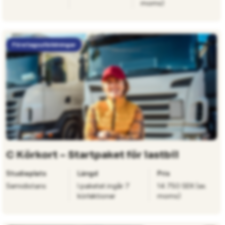
moms)
Företagsutbildningar
C Körkort – Startpaket för lastbil
Studieplats
Längd
Pris
Semidistans
I paketet ingår 7
14 750 SEK (ex.
körlektioner
moms)