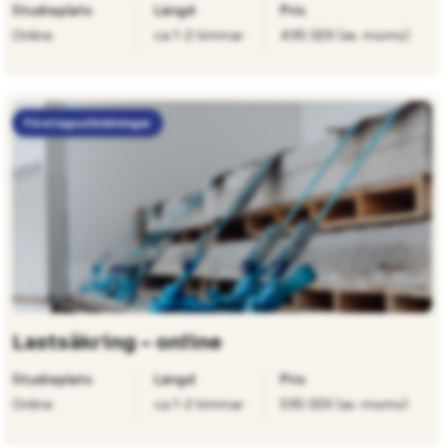
Studieplats
Längd
Pris
Online
ca 1-2 timmar
495 SEK (ex. moms)
Företagsutbildningar
Lastsäkring – online
Studieplats
Längd
Pris
Online
ca 1-2 timmar
595 SEK (ex. moms)