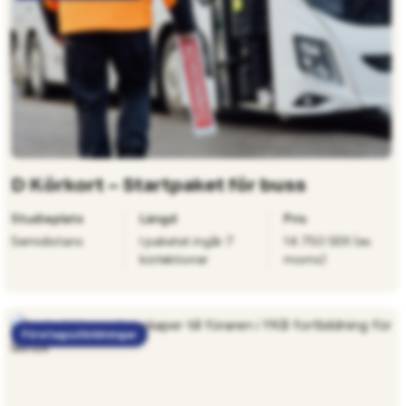
D Körkort – Startpaket för buss
Studieplats
Längd
Pris
Semidistans
I paketet ingår 7
14 750 SEK (ex.
körlektioner
moms)
Företagsutbildningar