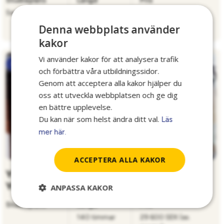
Studieplats
Längd
Pris
Semidistans
140 timmar
29 600 SEK (ex.
moms)
Denna webbplats använder
kakor
Vi använder kakor för att analysera trafik
Företagsutbildningar
och förbättra våra utbildningssidor.
Genom att acceptera alla kakor hjälper du
oss att utveckla webbplatsen och ge dig
en bättre upplevelse.
Du kan när som helst ändra ditt val.
Läs
mer här.
ACCEPTERA ALLA KAKOR
YKB Grundutbildning 140 timmar,
Yrkesförare Buss, Distans
ANPASSA KAKOR
Studieplats
Längd
Pris
140 timmar
29 600 SEK (ex.