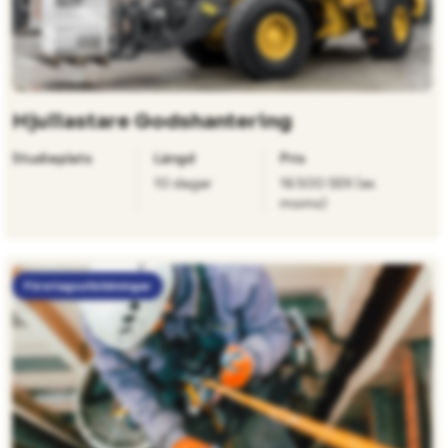
Hjullastare Godshantering
Studieplats
Längd
Pris
10 dagar
16 500 SEK (ex.
moms)
Företagsutbildningar