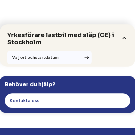
Yrkesförare lastbil med släp (CE) i
Stockholm
Välj ort ochstartdatum
Ansök
Behöver du hjälp?
Stockholm (Farsta).
Studieplats
Kontakta oss
800 gymnasiepoäng (ca 32 veckor)
Längd
Klassrum
Studieform
Ladda ned produktblad