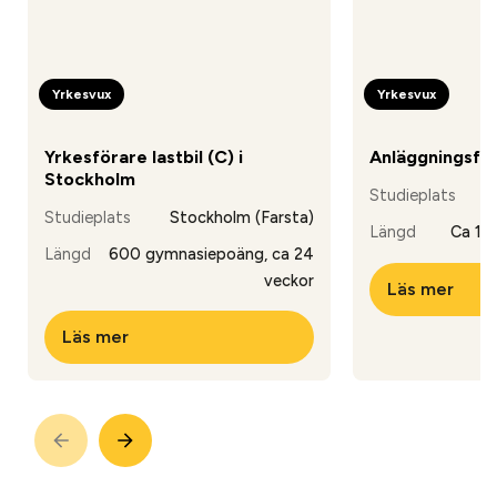
Yrkesvux
Yrkesvux
Yrkesförare lastbil (C) i
Anläggningsför
Stockholm
Studieplats
Studieplats
Stockholm (Farsta)
Längd
Ca 10
Längd
600 gymnasiepoäng, ca 24
veckor
Läs mer
Läs mer