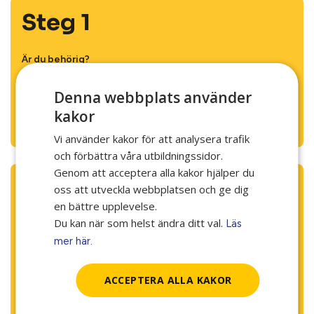
Steg 1
Är du behörig?
För att få söka till yrkesvux behöver du ha grund­skole­
kompetens. Vissa utbildningar har även särskilda förkun­
Denna webbplats använder
skapskrav.
kakor
Läs mer om detta på respektive utbildning.
Vi använder kakor för att analysera trafik
och förbättra våra utbildningssidor.
Genom att acceptera alla kakor hjälper du
Steg 2
oss att utveckla webbplatsen och ge dig
en bättre upplevelse.
Du kan när som helst ändra ditt val.
Läs
Ansökan
mer här.
Ansökan till yrkesvux görs till väg­lednings­centrum i din hem­
kommun, den kommun du är skriven i. Det är hem­
kommunen som beslutar om du får gå utbild­ningen.
ACCEPTERA ALLA KAKOR