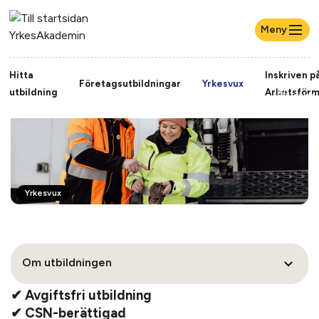
Meny
Hitta
Inskriven p
Mina
Företagsutbildningar
Yrkesvux
utbildning
Arbetsför
studi
Yrkesvux
Om utbildningen
✔ Avgiftsfri utbildning
✔ CSN-berättigad