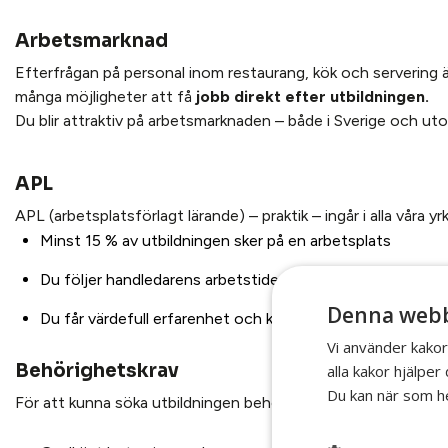
Arbetsmarknad
Efterfrågan på personal inom restaurang, kök och servering ä
många möjligheter att få
jobb direkt efter utbildningen.
Du blir attraktiv på arbetsmarknaden – både i Sverige och ut
APL
APL (arbetsplatsförlagt lärande) – praktik – ingår i alla våra y
Minst 15 % av utbildningen sker på en arbetsplats
Du följer handledarens arbetstider – ibland tidiga morgnar 
Denna webb
Du får värdefull erfarenhet och kontakter i branschen
Vi använder kakor
Behörighetskrav
alla kakor hjälpe
Du kan när som he
För att kunna söka utbildningen behöver du: