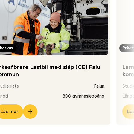
rkesvux
Yrkes
rkesförare Lastbil med släp (CE) Falu
Larm
ommun
kom
udieplats
Falun
Studi
ängd
800 gymnasiepoäng
Läng
Läs mer
Lä