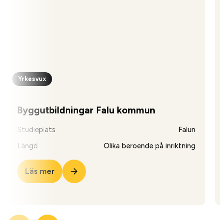
Yrkesvux
Byggutbildningar Falu kommun
Studieplats
Falun
Längd
Olika beroende på inriktning
Läs mer