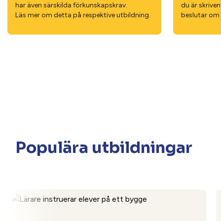
har även särskilda förkun­skapskrav.
du är skrive
Läs mer om detta på respektive utbildning.
beslutar om 
Populära utbildningar