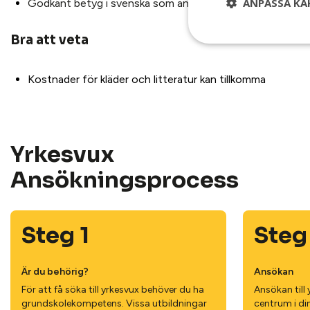
ANPASSA KA
Godkänt betyg i svenska som andraspråk på grundläggand
Bra att veta
Kostnader för kläder och litteratur kan tillkomma
Yrkesvux
Ansöknings­process
Steg 1
Steg
Är du behörig?
Ansökan
För att få söka till yrkesvux behöver du ha
Ansökan till 
grund­skole­kompetens. Vissa utbildningar
centrum i d