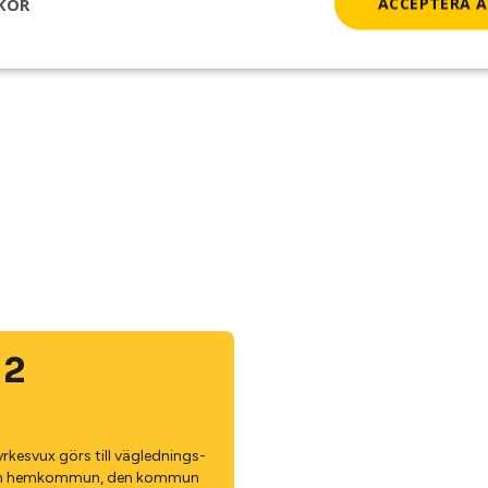
KOR
ACCEPTERA A
e nivå (eller motsvarande)
 2
yrkesvux görs till väg­lednings­
in hem­kommun, den kommun