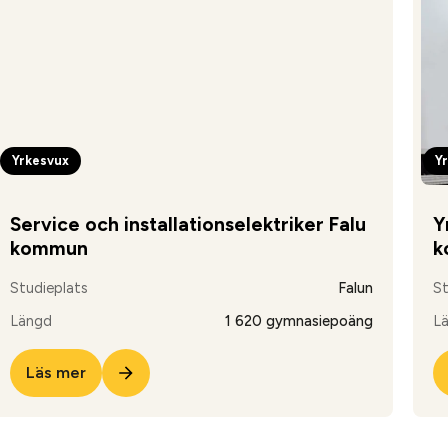
Yrkesvux
Y
Service och installationselektriker Falu
Y
kommun
k
Studieplats
Falun
St
Längd
1 620 gymnasiepoäng
L
Läs mer