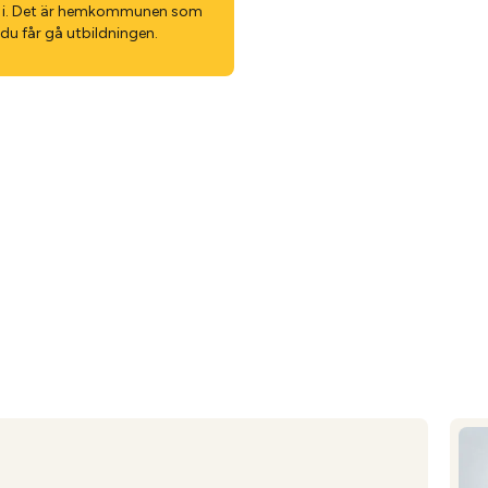
n i. Det är hem­kommunen som
du får gå utbild­ningen.