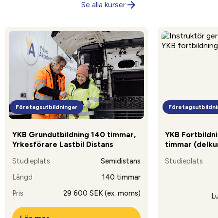
Se alla kurser
Företagsutbildningar
Företagsutbildni
YKB Grundutbildning 140 timmar,
YKB Fortbildni
Yrkesförare Lastbil Distans
timmar (delkur
Studieplats
Semidistans
Studieplats
Längd
140 timmar
Pris
29 600 SEK (ex. moms)
L