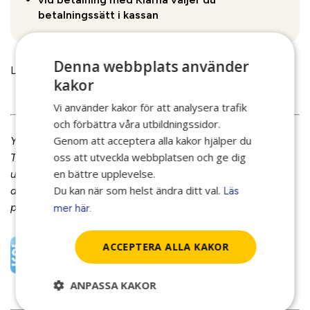
betalningssätt i kassan
Denna webbplats använder
Läs mer om våra
Allmänna Villkor.
kakor
Vi använder kakor för att analysera trafik
och förbättra våra utbildningssidor.
Genom att acceptera alla kakor hjälper du
YrkesAkademin är medlem i STR – Sveriges
oss att utveckla webbplatsen och ge dig
Trafikutbildares Riksförbund.
Det innebär att våra
en bättre upplevelse.
utbildningar uppfyller branschens kvalitetskrav och ger
Du kan när som helst ändra ditt val.
dig som deltagare en trygg och säker utbildning med
Läs
professionella utbildare.
mer här.
ACCEPTERA ALLA KAKOR
ANPASSA KAKOR