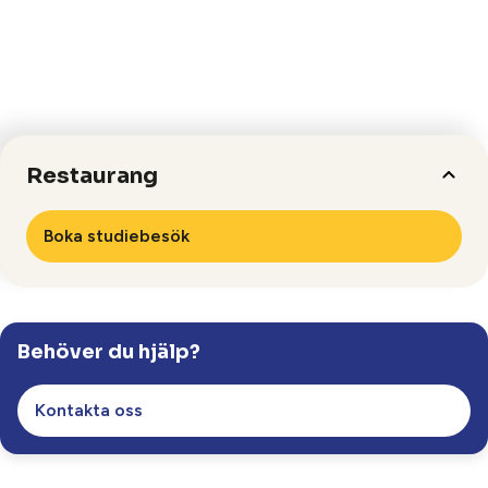
Restaurang
Boka studiebesök
Helsingborg, Stockholm.
Studieplats
ca 4-9 månader beroende på inriktning
Längd
Behöver du hjälp?
På plats
Studieform
Kontakta oss