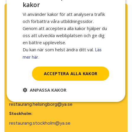
kakor
Steg 2
Vi använder kakor för att analysera trafik
och förbättra våra utbildningssidor.
Genom att acceptera alla kakor hjälper du
Boka studiebesök
oss att utveckla webbplatsen och ge dig
Välkommen att göra en intresseanmälan för studiebesök!
en bättre upplevelse.
Välj ort (längre upp på sidan) så kommer du till
Du kan när som helst ändra ditt val.
Läs
kontaktformuläret för studiebesök.
mer här.
Efter studiebesöket är det sedan Arbetsförmedlingen som
beslutar och anmäler dig till utbildningen.
ACCEPTERA ALLA KAKOR
Vid frågor om utbildningen eller studiebesök, kontakta
utbildningen på din ort:
ANPASSA KAKOR
Helsingborg:
restaurang.helsingborg@ya.se
Stockholm:
restaurang.stockholm@ya.se