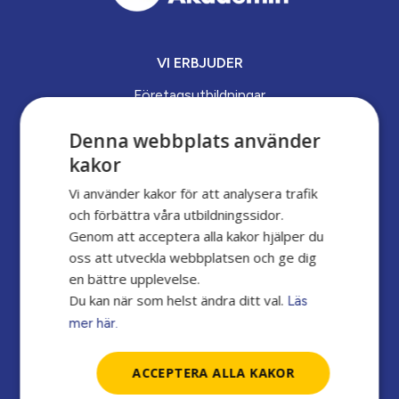
VI ERBJUDER
Företagsutbildningar
Yrkesvux
Denna webbplats använder
kakor
Arbets­marknads­­utbildningar
Vi använder kakor för att analysera trafik
och förbättra våra utbildningssidor.
OM YRKESAKADEMIN
Genom att acceptera alla kakor hjälper du
oss att utveckla webbplatsen och ge dig
Om oss
en bättre upplevelse.
Lediga tjänster
Du kan när som helst ändra ditt val.
Läs
mer här.
Kontakta oss
ACCEPTERA ALLA KAKOR
UPPDRAG OCH ANSVAR