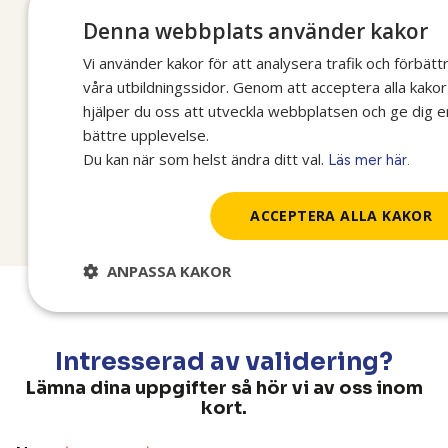
✓ Ni slipper avbrott i produktionen
Denna webbplats använder kakor
✓ Snabbt genomförande med resultat
Vi använder kakor för att analysera trafik och förbätt
direkt
våra utbildningssidor. Genom att acceptera alla kakor
✓ Ni behöver inte förbereda något
hjälper du oss att utveckla webbplatsen och ge dig e
bättre upplevelse.
E-post:
foretag@ya.se
| Telefon:
Du kan när som helst ändra ditt val.
Läs mer här.
010 – 600 08 01
ACCEPTERA ALLA KAKOR
ANPASSA KAKOR
Intresserad av validering?
Lämna dina uppgifter så hör vi av oss inom
kort.