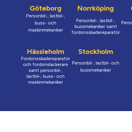
Göteborg
Norrköping
Personbil-, lastbil-,
Personbil-, lastbil-,
Pers
buss- och
bussmekaniker samt
maskinmekaniker
fordonsskadereparatör
Hässleholm
Stockholm
Fordonsskadereparatör
Personbil-, lastbil- och
och fordonslackerare
bussmekaniker
samt personbil-,
lastbil-, buss- och
maskinmekaniker