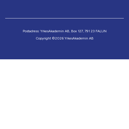
Postadress: YrkesAkademin AB, Box 127, 791 23 FALUN
Copyright ©2026 YrkesAkademin AB