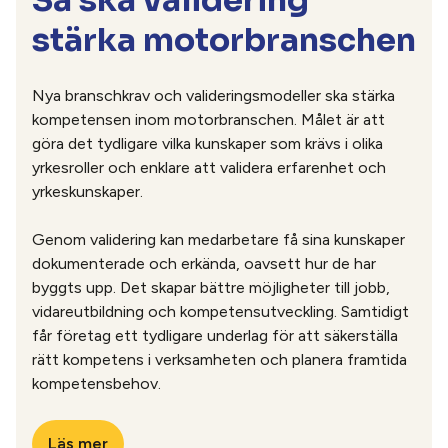
För medarbetaren innebär validering:
stärka motorbranschen
Ett formellt bevis på yrkeskunskaperna
Nya branschkrav och valideringsmodeller ska stärka
Ökad anställningsbarhet inom motorbranschen
kompetensen inom motorbranschen. Målet är att
Kortare väg till vidareutbildning eller nya
göra det tydligare vilka kunskaper som krävs i olika
arbetsuppgifter
yrkesroller och enklare att validera erfarenhet och
yrkeskunskaper.
Möjlighet att utvecklas vidare i yrkesrollen
Genom validering kan medarbetare få sina kunskaper
dokumenterade och erkända, oavsett hur de har
Valideringen genomförs enligt en modell framtagen
byggts upp. Det skapar bättre möjligheter till jobb,
av branschen och fackförbund för att säkerställa att
vidareutbildning och kompetensutveckling. Samtidigt
kunskaperna motsvarar de krav som ställs i yrket.
får företag ett tydligare underlag för att säkerställa
rätt kompetens i verksamheten och planera framtida
kompetensbehov.
Läs mer