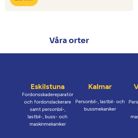
Våra orter
Eskilstuna
Kalmar
V
Fordonsskadereparatör
Personbil-, lastbil- och
och fordonslackerare
Pers
bussmekaniker
samt personbil-,
lastbil-, buss- och
ma
maskinmekaniker