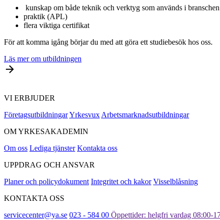
kunskap om både teknik och verktyg som används i branschen
praktik (APL)
flera viktiga certifikat
För att komma igång börjar du med att göra ett studiebesök hos oss.
Läs mer om utbildningen
VI ERBJUDER
Företagsutbildningar
Yrkesvux
Arbets­marknads­­utbildningar
OM YRKESAKADEMIN
Om oss
Lediga tjänster
Kontakta oss
UPPDRAG OCH ANSVAR
Planer och policydokument
Integritet och kakor
Visselblåsning
KONTAKTA OSS
servicecenter@ya.se
023 - 584 00
Öppettider: helgfri vardag 08:00-1