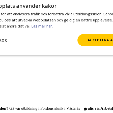
plats använder kakor
 för att analysera trafik och förbättra våra utbildningssidor. Gen
r du oss att utveckla webbplatsen och ge dig en bättre upplevelse.
lst ändra ditt val.
Läs mer här.
KOR
ACCEPTERA A
m vi bedriver tillsammans med
Arbetsförmedlingen
. Är du nyfiken? 
rdon?
Gå vår utbildning i Fordonsteknik i Västerås –
gratis via Arbet