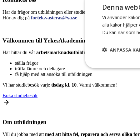
Denna webb
Har du frågor om utbildningen eller studiebesök?
Vi använder kakor
Hör av dig på
fortek.vasteras@ya.se
alla kakor hjälpe
Du kan när som he
Välkommen till YrkesAkademin i Västerås!
ANPASSA KA
Här hittar du vår
arbetsmarknadsutbildning inom fordonsteknik
so
ställa frågor
träffa lärare och deltagare
få hjälp med att ansöka till utbildningen
Vi har studiebesök varje
tisdag kl. 10
. Varmt välkommen!
Boka studiebesök
Om utbildningen
Vill du jobba med att
med att hitta fel, reparera och serva olika fo