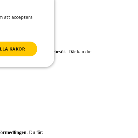
om att acceptera
LLA KAKOR
Börja med att boka ett studiebesök. Där kan du:
sförmedlingen
. Du får: