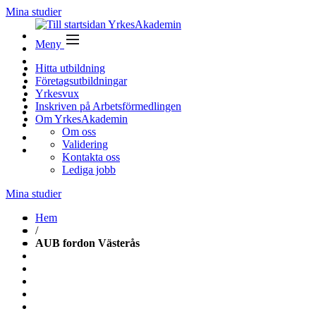
Mina studier
Meny
Hitta utbildning
Företagsutbildningar
Yrkesvux
Inskriven på Arbetsförmedlingen
Om YrkesAkademin
Om oss
Validering
Kontakta oss
Lediga jobb
Mina studier
Hem
/
AUB fordon Västerås