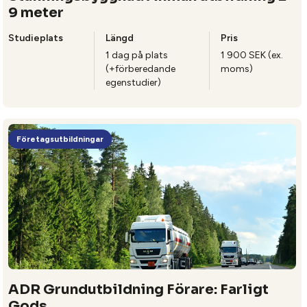
9 meter
Studieplats
Längd
Pris
1 dag på plats
1 900 SEK (ex.
(+förberedande
moms)
egenstudier)
Företagsutbildningar
ADR Grundutbildning Förare: Farligt
Gods