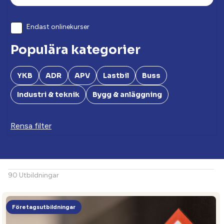
Endast onlinekurser
Populära kategorier
YKB
ADR
APV
Lastbil
Buss
Industri & teknik
Bygg & anläggning
Rensa filter
90 Utbildningar
Företagsutbildningar